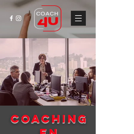
COAching
en