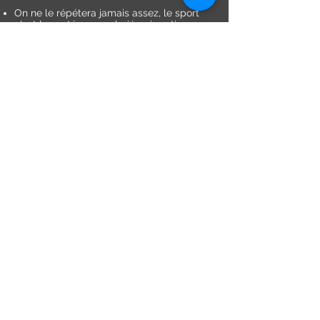
On ne le répétera jamais assez, le sport
c'est la santé : un salarié qui pratique une
activité physique diminue de plus de 6%
ses dépenses de santé sur une année, rien
que ça !
CONTACTEZ NOUS